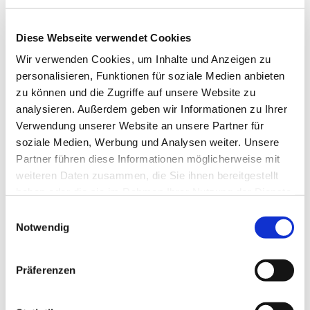
Dr. Matthias Mikoteit (Velen)
Ingrun Osterfinke (Bielefeld)
Diese Webseite verwendet Cookies
Dr. Axel Schollmeier (Münster)
Wir verwenden Cookies, um Inhalte und Anzeigen zu
Dr. Frank Stückemann (Soest)
personalisieren, Funktionen für soziale Medien anbieten
Katja Wiebe (Detmold)
zu können und die Zugriffe auf unsere Website zu
Dr. Uta Wiggermann (Münster)
analysieren. Außerdem geben wir Informationen zu Ihrer
Verwendung unserer Website an unsere Partner für
Der Verein
soziale Medien, Werbung und Analysen weiter. Unsere
Verein für Westfälische Kirchengeschichte e.V.
Partner führen diese Informationen möglicherweise mit
weiteren Daten zusammen, die Sie ihnen bereitgestellt
Altstädter Kirchplatz 5
haben oder die sie im Rahmen Ihrer Nutzung der Dienste
33602 Bielefeld
gesammelt haben.
Telefon: (0521) 594-164
Einwilligungsauswahl
Notwendig
Telefax: (0521) 594-267
E-Mail:
info@vwkg.de
Internet:
http://www.vwkg.de
Präferenzen