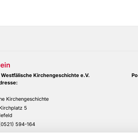
ein
für Westfälische Kirchengeschichte e.V. Pos
hsadresse:
nstitut f
he Kirchengeschichte
ädter Kirchplatz 5 Universität
02 Bielefeld 48143 M
on: (0521) 594-164 Telefon: (