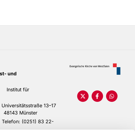
t- und
ür
sstraße 13–17
ünster
0251) 83 22-