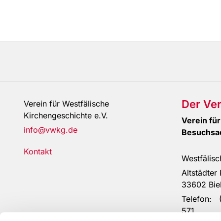
Der Ver
Verein für Westfälische
Kirchengeschichte e.V.
Verein 
info@vwkg.de
Besuc
I
Kontakt
Westfälisc
Altst
336
Telef
571