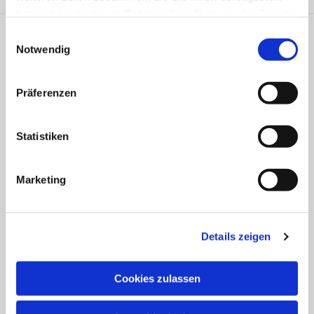
haben oder die sie im Rahmen Ihrer Nutzung der Dienste
gesammelt haben.
Einwilligungsauswahl
Verein für Westfälische Kirchengeschichte e.V.
Notwendig
info@vwkg.de
Präferenzen
Kontakt
Statistiken
Der Verein
Verein für Westfälische
Marketing
Kirchengeschichte e.V.
Post- und Besuchsadresse:
Details zeigen
Institut für
Westfälische Kirchengeschichte
Altstädter Kirchplatz
Cookies zulassen
5
Universitätsstraße 13–17