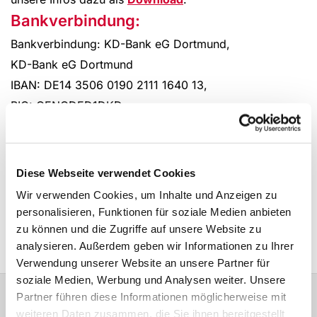
Bankverbindung:
Bankverbindung: KD-Bank eG Dortmund,
KD-Bank eG Dortmund
IBAN: DE14 3506 0190 2111 1640 13,
BIC: GENODED1DKD
Förderer:
Diese Webseite verwendet Cookies
Der Verein wird finanziell gefördert von der
Evangelischen Kirche von Westfalen
und der
Wir verwenden Cookies, um Inhalte und Anzeigen zu
Lippischen Landeskirche
sowie durch den
personalisieren, Funktionen für soziale Medien anbieten
Landschaftsverband Westfalen-Lippe
.
zu können und die Zugriffe auf unsere Website zu
analysieren. Außerdem geben wir Informationen zu Ihrer
Verwendung unserer Website an unsere Partner für
soziale Medien, Werbung und Analysen weiter. Unsere
Partner führen diese Informationen möglicherweise mit
weiteren Daten zusammen, die Sie ihnen bereitgestellt