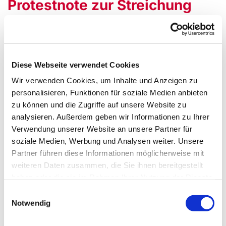
Protestnote zur Streichung
des Faches "Westfälische
Kirchengeschichte und
Kirchliche Zeitgeschichte"
Diese Webseite verwendet Cookies
aus dem Fächerkanon des
Wir verwenden Cookies, um Inhalte und Anzeigen zu
Zweiten Theologischen
personalisieren, Funktionen für soziale Medien anbieten
Examens
zu können und die Zugriffe auf unsere Website zu
analysieren. Außerdem geben wir Informationen zu Ihrer
Verwendung unserer Website an unsere Partner für
Das Fach "Westfälische Kirchengeschichte und
soziale Medien, Werbung und Analysen weiter. Unsere
Kirchliche Zeitgeschichte" soll aus dem Lehrplan des
Partner führen diese Informationen möglicherweise mit
Vorbereitungsdienstes der Vikarinnen und Vikare sowie
weiteren Daten zusammen, die Sie ihnen bereitgestellt
als Prüfungsfach im Zweiten Theologischen Examen in
haben oder die sie im Rahmen Ihrer Nutzung der Dienste
Westfalen getilgt werden. Den daraufhin verfassten
gesammelt haben.
Einspruch samt Unterstützer*innen finden Sie
Einwilligungsauswahl
Notwendig
untenstehend.