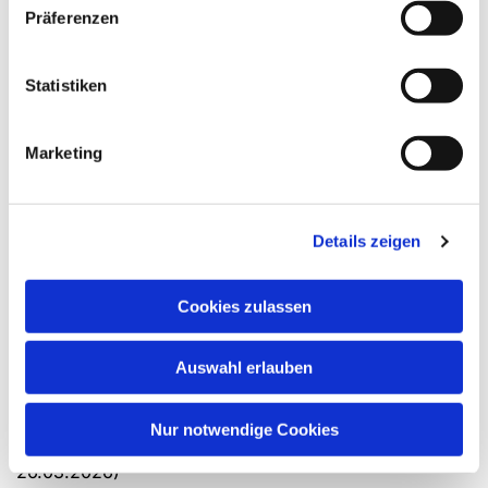
Die Bedeutung von Kirchlicher Zeitgeschichte
Präferenzen
und Westfälischer Kirchengeschichte als Fach
in der Praktischen Ausbildungsphase und als
Prüfungsfach im Zweiten Theologischen
Statistiken
Examen
Aktuelle Mitteilung wegen der
Marketing
eingezogenen
Mitgliedsbeiträge
Details zeigen
Bei der Abbuchung unserer Mitgliedsbeiträg am
25.03.2026 kam es zu Technischen Problemen,
Cookies zulassen
sodass teilweise der doppelte Beitrag eingezogen
wurde. Unser Schatzmeister ist bereits mit der Bank im
Gespräch, um dieses Problem schnellstmöglich zu
Auswahl erlauben
lösen. Dafür bitten wir Sie um etwas Geduld. Bitte
veranlassen Sie keine Rückbuchung der Lastschrift, da
Nur notwendige Cookies
dies mit erheblichen Kosten verbunden ist. (Stand
26.03.2026)